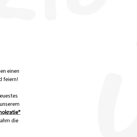
en einen 
 feiern!
neuestes 
 unserem 
mokratie“
nahm die 