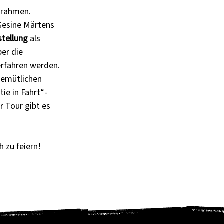
mrahmen. 
 Gesine Märtens 
stellung
 als 
er die 
rfahren werden. 
gemütlichen 
ie in Fahrt“-
 Tour gibt es 
h zu feiern!