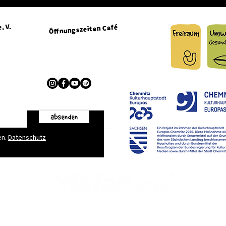
. V.
Öffnungszeiten Café
Dienstag + Mittwoch 15:00 - 21:00 Uhr
Donnerstag + Freitag 15:00 - 23:00 Uhr
g.de
absenden
en.
Datenschutz
Kontakt
|
Öffnungszeiten
|
Impressum
|
Datenschutz