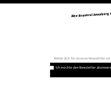
Alte Brauerei Annaberg e
Geyersdorfer Straße 34
09456 Annaberg-Buchholz
info@altebrauerei-annaber
+49 3733 429315
Ich möchte den Newsletter abonnier