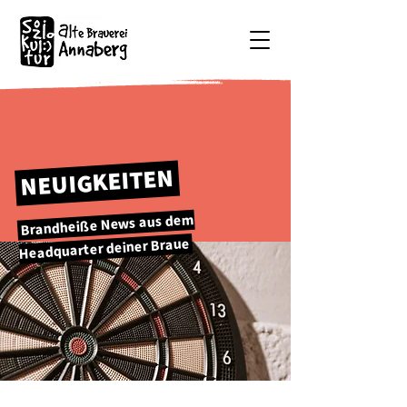
NEUIGKEITEN
Brandheiße News aus dem
Headquarter deiner Braue