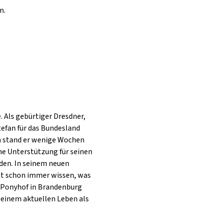
n.
Als gebürtiger Dresdner, 
tefan für das Bundesland 
n stand er wenige Wochen 
che Unterstützung für seinen 
den. In seinem neuen 
tet schon immer wissen, was 
 Ponyhof in Brandenburg 
einem aktuellen Leben als 