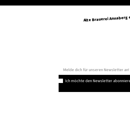
Alte Brauerei Annaberg e
Geyersdorfer Straße 34
09456 Annaberg-Buchholz
info@altebrauerei-annaber
+49 3733 429315
Ich möchte den Newsletter abonnier