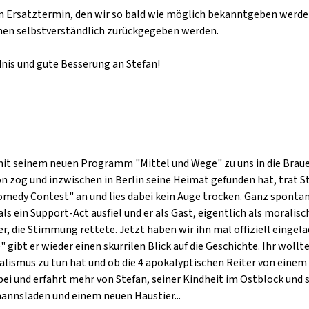
em Ersatztermin, den wir so bald wie möglich bekanntgeben werde
nen selbstverständlich zurückgegeben werden.
dnis und gute Besserung an Stefan!
seinem neuen Programm "Mittel und Wege" zu uns in die Braue. 
ion zog und inzwischen in Berlin seine Heimat gefunden hat, trat S
omedy Contest" an und lies dabei kein Auge trocken. Ganz sponta
ls ein Support-Act ausfiel und er als Gast, eigentlich als moralis
 die Stimmung rettete. Jetzt haben wir ihn mal offiziell eingela
ibt er wieder einen skurrilen Blick auf die Geschichte. Ihr woll
lismus zu tun hat und ob die 4 apokalyptischen Reiter von einem
und erfahrt mehr von Stefan, seiner Kindheit im Ostblock und s
annsladen und einem neuen Haustier...