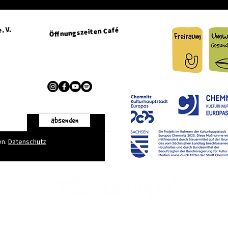
. V.
Öffnungszeiten Café
Dienstag + Mittwoch 15:00 - 21:00 Uhr
Donnerstag + Freitag 15:00 - 23:00 Uhr
g.de
absenden
en.
Datenschutz
Kontakt
|
Öffnungszeiten
|
Impressum
|
Datenschutz