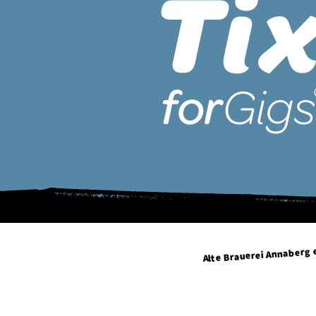
Alte Brauerei Annaberg e
Geyersdorfer Straße 34
09456 Annaberg-Buchholz
info@altebrauerei-annaber