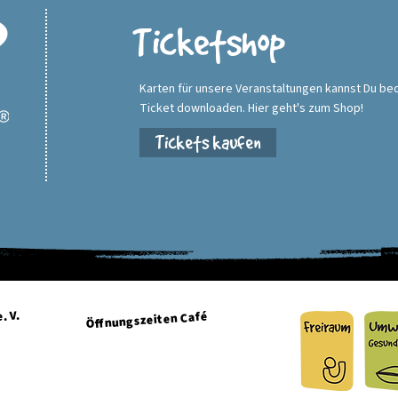
Ticketshop
Karten für unsere Veranstaltungen kannst Du be
Ticket downloaden. Hier geht's zum Shop!
Tickets kaufen
. V.
Öffnungszeiten Café
Dienstag + Mittwoch 15:00 - 21:00 Uhr
Donnerstag + Freitag 15:00 - 23:00 Uhr
g.de