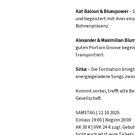
Kat Baloun & Bluespower
 – 
und begeistert mit ihrer ein
Bühnenpräsenz.
Alexander & Maximilian Blu
guten Portion Groove begeist
transportiert.
Sirius
 – Die Formation bringt
energiegeladene Songs zwisc
Kommt vorbei, trefft alte Be
Gesellschaft.
SAMSTAG | 11.10.2025
Einlass 19:00 | Beginn 20:00
AK 30 € | VVK 24 € zzgl. Gebü
Sicht euch jetzt eure Tickets 