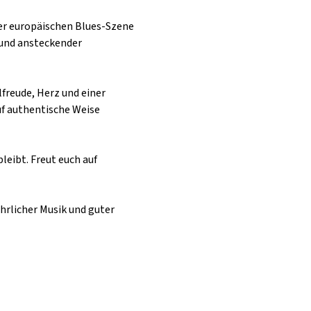
der europäischen Blues-Szene 
 und ansteckender 
freude, Herz und einer 
f authentische Weise 
leibt. Freut euch auf 
hrlicher Musik und guter 