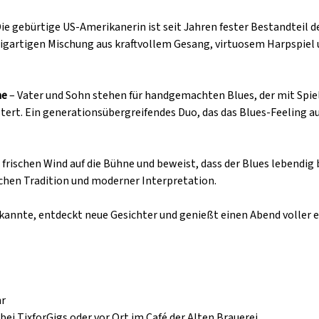
Die gebürtige US-Amerikanerin ist seit Jahren fester Bestandteil 
zigartigen Mischung aus kraftvollem Gesang, virtuosem Harpspiel
me
 – Vater und Sohn stehen für handgemachten Blues, der mit Spiel
ert. Ein generationsübergreifendes Duo, das das Blues-Feeling au
 frischen Wind auf die Bühne und beweist, dass der Blues lebendig b
hen Tradition und moderner Interpretation.
kannte, entdeckt neue Gesichter und genießt einen Abend voller e
hr
bei 
TixforGigs 
oder vor Ort im Café der Alten Brauerei.