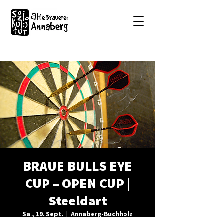
BRAUE BULLS EYE
CUP – OPEN CUP |
Steeldart
Sa., 19. Sept.
  |  
Annaberg-Buchholz