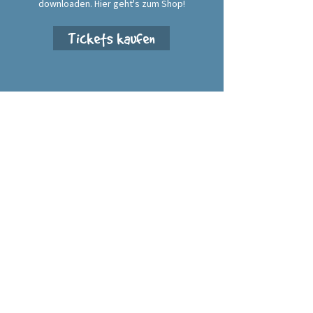
downloaden. Hier geht's zum Shop!
Tickets kaufen
Alte Brauerei Annaberg e. V.
Geyersdorfer Straße 34
09456 Annaberg-Buchholz
info@altebrauerei-annaberg.de
+49 3733 429315