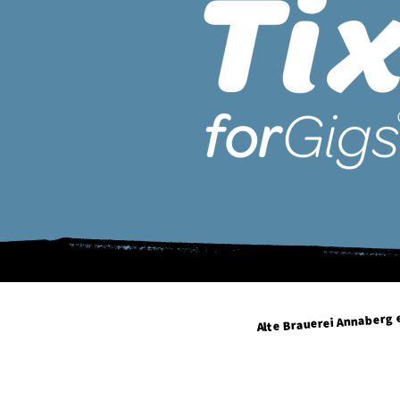
Alte Brauerei Annaberg e
Geyersdorfer Straße 34
09456 Annaberg-Buchholz
info@altebrauerei-annaber