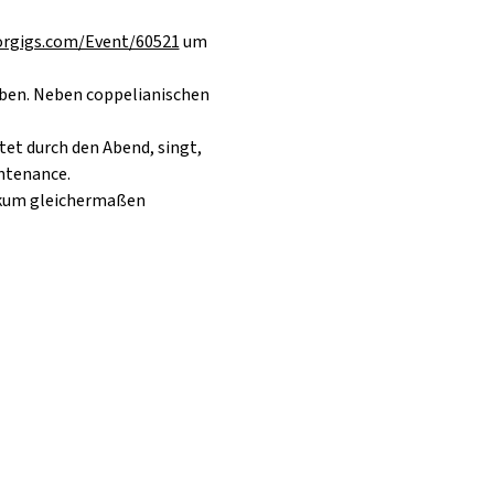
orgigs.com/Event/60521
 um 
eben. Neben coppelianischen 
itet durch den Abend, singt, 
ontenance.
ikum gleichermaßen 