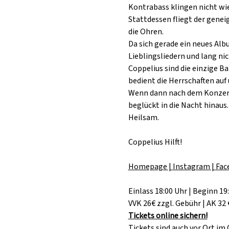
Kontrabass klingen nicht wie
Stattdessen fliegt der genei
die Ohren.
Da sich gerade ein neues Alb
Lieblingsliedern und lang n
Coppelius sind die einzige Ba
bedient die Herrschaften auf
Wenn dann nach dem Konzert
beglückt in die Nacht hinaus.
Heilsam.
Coppelius Hilft!
Homepage
 | 
Instagram
 | 
Fac
Einlass 18:00 Uhr | Beginn 19
VVK 26€ zzgl. Gebühr | AK 32 
Tickets online sichern!
Tickets sind auch vor Ort im 