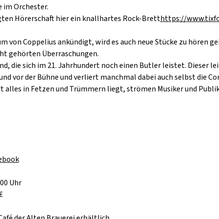
 im Orchester.
gten Hörerschaft hier ein knallhartes Rock-Brett
https://www.tixf
um von Coppelius ankündigt, wird es auch neue Stücke zu hören g
icht gehörten Überraschungen.
nd, die sich im 21. Jahrhundert noch einen Butler leistet. Dieser le
 und vor der Bühne und verliert manchmal dabei auch selbst die C
 alles in Fetzen und Trümmern liegt, strömen Musiker und Publ
ebook
:00 Uhr
€
Café der Alten Brauerei erhältlich.