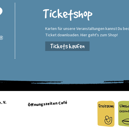
Ticketshop
Karten für unsere Veranstaltungen kannst Du be
Ticket downloaden. Hier geht's zum Shop!
Tickets kaufen
. V.
Öffnungszeiten Café
Dienstag + Mittwoch 15:00 - 21:00 Uhr
Donnerstag + Freitag 15:00 - 23:00 Uhr
g.de