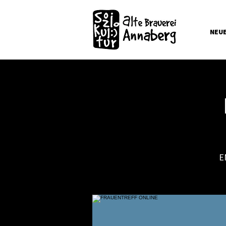
NEU
E