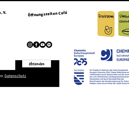
. V.
Öffnungszeiten Café
Dienstag + Mittwoch 15:00 - 21:00 Uhr
Donnerstag + Freitag 15:00 - 23:00 Uhr
g.de
absenden
en.
Datenschutz
Kontakt
|
Öffnungszeiten
|
Impressum
|
Datenschutz