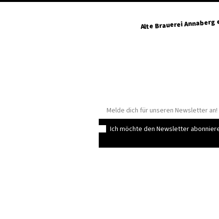
Alte Brauerei Annaberg e
Geyersdorfer Straße 34
09456 Annaberg-Buchholz
info@altebrauerei-annaber
+49 3733 429315
Ich möchte den Newsletter abonnier