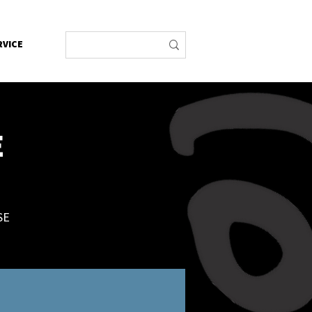
RVICE
E
SE