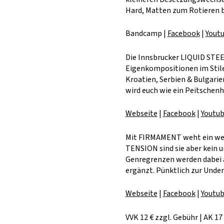
Hard, Matten zum Rotieren b
Bandcamp
|
Facebook
|
Yout
Die Innsbrucker LIQUID STE
Eigenkompositionen im Stile
Kroatien, Serbien & Bulgari
wird euch wie ein Peitschenh
Webseite
|
Facebook
|
Youtu
Mit FIRMAMENT weht ein weit
TENSION sind sie aber kein un
Genregrenzen werden dabei a
ergänzt. Pünktlich zur Under
Webseite
|
Facebook
|
Youtu
VVK 12 € zzgl. Gebühr | AK 17