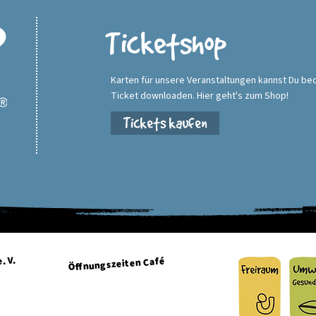
Ticketshop
Karten für unsere Veranstaltungen kannst Du be
Ticket downloaden. Hier geht's zum Shop!
Tickets kaufen
. V.
Öffnungszeiten Café
Dienstag + Mittwoch 15:00 - 21:00 Uhr
Donnerstag + Freitag 15:00 - 23:00 Uhr