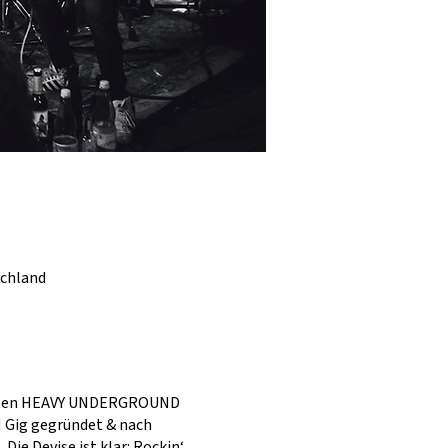
schland
zweiten HEAVY UNDERGROUND
H Gig gegründet & nach
ie Devise ist klar: Rockin‘