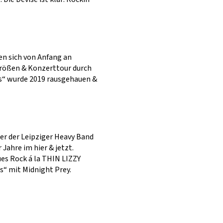
n sich von Anfang an
größen & Konzerttour durch
ss“ wurde 2019 rausgehauen &
er der Leipziger Heavy Band
Jahre im hier & jetzt.
es Rock á la THIN LIZZY
s“ mit Midnight Prey.