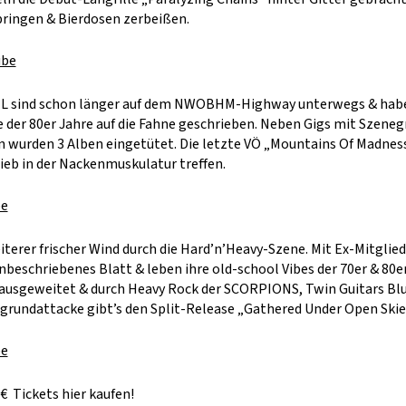
ringen & Bierdosen zerbeißen.
ube
EL sind schon länger auf dem NWOBHM-Highway unterwegs & habe
 der 80er Jahre auf die Fahne geschrieben. Neben Gigs mit Szene
en wurden 3 Alben eingetütet. Die letzte VÖ „Mountains Of Madne
ieb in der Nackenmuskulatur treffen.
be
erer frischer Wind durch die Hard’n’Heavy-Szene. Mit Ex-Mitglied
beschriebenes Blatt & leben ihre old-school Vibes der 70er & 80er 
usgeweitet & durch Heavy Rock der SCORPIONS, Twin Guitars Blu
grundattacke gibt’s den Split-Release „Gathered Under Open Skie
be
 €
Tickets hier kaufen!