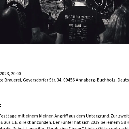
 2023, 20:00
e Brauerei, Geyersdorfer Str. 34, 09456 Annaberg-Buchholz, Deut
:
e Festtage mit einem kleinen Angriff aus dem Untergrund. Zur 
aus L.E. direkt anzünden. Der Fünfer hat sich 2019 bei einem GB
 die Debüt-Langrille „Paralyzing Chains“ hinter Gitter gebracht. D