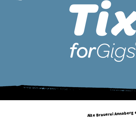
Alte Brauerei Annaberg e
Geyersdorfer Straße 34
09456 Annaberg-Buchholz