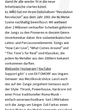
damit ihr alle wieder fit in die neue 
Arbeitswoche starten könnt.
ILL NIÑO hat mit ihrem Debütalbum “Revolution 
Revolucion” aus dem Jahr 2001 die Nu Metal-
Szene nachhaltig beeinflusst. Mit weltweit 
über 2 Millionen verkaufter Scheiben gehören 
die Jungs zu den Pionieren in diesem Genre. 
Unverkennbar dabei: ihre südamerikanischen 
Latino- und Percussionelemente. Songs wie 
“How Can I Live”, “What Comes Around” und 
“This Time’s for Real” sind Klassiker, die 
jedem Nu Metaller aus den 2000ern bekannt 
vorkommen dürften.
Webseite
 | 
Instagram
 | 
YouTube
Support gibt`s von EKTOMORF aus Ungarn. 
Genauer: aus Mezőkovácsháza. Lasst euch 
das auf der Zunge zergehen! Genauso auch 
der Style: Thrash, Powerhouse, Hardcore mit 
einer Prise traditioneller Roma-Musik – 
einfach unverwechselbare. Seit 1994 haben 
sich die Jungs um Sänger Zoli Farkas einen 