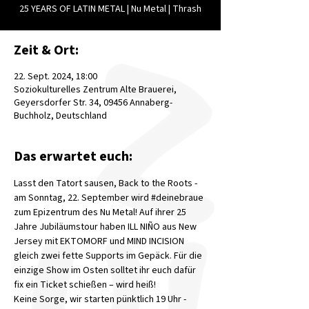
25 YEARS OF LATIN METAL | Nu Metal | Thrash
Zeit & Ort:
22. Sept. 2024, 18:00
Soziokulturelles Zentrum Alte Brauerei,
Geyersdorfer Str. 34, 09456 Annaberg-
Buchholz, Deutschland
Das erwartet euch:
Lasst den Tatort sausen, Back to the Roots - 
am Sonntag, 22. September wird 
#deinebraue
zum Epizentrum des Nu Metal! Auf ihrer 25 
Jahre Jubiläumstour haben ILL NIÑO aus New 
Jersey mit EKTOMORF und MIND INCISION 
gleich zwei fette Supports im Gepäck. Für die 
einzige Show im Osten solltet ihr euch dafür 
fix ein Ticket schießen – wird heiß!
Keine Sorge, wir starten pünktlich 19 Uhr - 