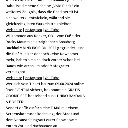
festen Platz in der Metalcommunity gesichert. 
Dabei ist die neue Scheibe „Vivid Black“ ein 
weiteres Zeugnis, dass die Band bereit ist 
sich weiterzuentwickeln, während sie 
gleichzeitig ihren Wurzeln treu bleiben.
Webseite
 | 
Instagram
 | 
YouTube
Willkommen aus Denver, CO – vom Fuße der 
Rocky Mountains straight nach Annaberg-
Buchholz: MIND INCISION. 2022 gegründet, sind 
die fünf Musiker dennoch keine Newcomer 
mehr, haben sie sich doch vorher schon bei 
Bands wie Arcanium oder Motograter 
verausgabt.
Webseite
 | 
Instagram
 | 
YouTube
Wer sich sein Ticket bis zum 09.08.2024 online 
über EVENTIM sichert, bekommt ein GRATIS 
GOODIE-SET bestehend aus ILL NIÑO BANDANA 
& POSTER!
Sendet dafür einfach eine E-Mail mit einem 
Screenshot eurer Rechnung, der Stadt und 
dem Veranstaltungsort eurer Show sowie 
eurem Vor- und Nachnamen an 