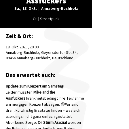
Assfuckers
Sa., 18. Okt.
  |  
Annaberg-Buchholz
Oi! | Streetpunk
Zeit & Ort:
18. Okt. 2025, 20:00
Annaberg-Buchholz, Geyersdorfer Str. 34,
09456 Annaberg-Buchholz, Deutschland
Das erwartet euch:
Update zum Konzert am Samstag!
Leider mussten 
Mike and the 
Assfuckers
 krankheitsbedingt ihre Teilnahme 
am morgigen Konzert absagen. 😔Wir sind 
dran, kurzfristig Ersatz zu finden – was sich 
allerdings nicht ganz einfach gestaltet.
Aber keine Sorge: 
Oi! Sturm Asozial
 werden 
die Bühne auch so ordentlich zum Beben 