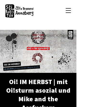
Oi! IM HERBST | mit
Oi!sturm asozial und
Mike and the