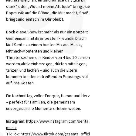
Mit Hits wie „Farben sind für alle da“, „Ich bin 
stark“ oder „Wut ist meine Attitude“ bringt sie 
Popmusik auf die Bühne, die Mut macht, Spaß 
bringt und einfach im Ohr bleibt.
Doch diese Show ist mehr als nur ein Konzert: 
Gemeinsam mit ihrer besten Freundin Drachi 
lädt Senta zu einem bunten Mix aus Musik, 
Mitmach-Momenten und kleinen 
Theaterszenen ein. Kinder von 4 bis 10 Jahren 
werden aktiv einbezogen, dürfen mitsingen, 
tanzen und lachen – und auch die Eltern 
kommen bei den mitreißenden Popsongs voll 
auf ihre Kosten.
Ein Nachmittag voller Energie, Humor und Herz 
– perfekt für Familien, die gemeinsam 
unvergessliche Momente erleben wollen.
Instagram:
https://www.instagram.com/senta
music
TikTok:
https://www.tiktok.com/@senta_offici