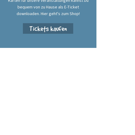
Karten für unsere Veranstaltungen kannst Du
bequem von zu Hause als E-Ticket
downloaden. Hier geht's zum Shop!
Tickets kaufen
Alte Brauerei Annaberg e. V.
Geyersdorfer Straße 34
09456 Annaberg-Buchholz